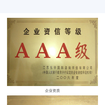
新
闻
中
心
工
程
案
例
客
户
中
心
人
企业资质
才
中
心