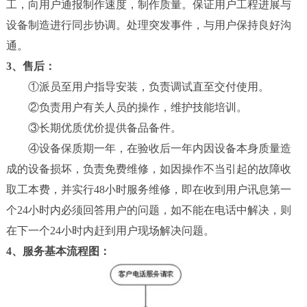
工，向用户通报制作速度，制作质量。保证用户工程进展与
新
设备制造进行同步协调。处理突发事件，与用户保持良好沟
闻
通。
中
心
3、售后：
①派员至用户指导安装，负责调试直至交付使用。
工
②负责用户有关人员的操作，维护技能培训。
程
③长期优质优价提供备品备件。
案
例
④设备保质期一年，在验收后一年内因设备本身质量造
成的设备损坏，负责免费维修，如因操作不当引起的故障收
客
取工本费，并实行48小时服务维修，即在收到用户讯息第一
户
个24小时内必须回答用户的问题，如不能在电话中解决，则
中
心
在下一个24小时内赶到用户现场解决问题。
4、服务基本流程图：
人
才
中
心