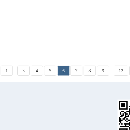
1
...
3
4
5
6
7
8
9
...
12