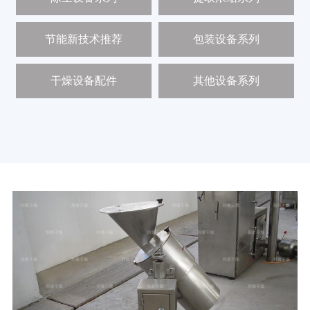
新
闻
节能新技术推荐
包装设备系列
中
心
干燥设备配件
其他设备系列
工
程
案
例
客
户
中
心
人
才
中
心